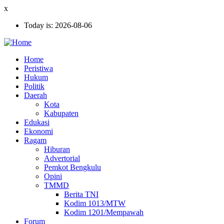
Skip
x
to
Today is:
2026-08-06
main
content
Home
Peristiwa
Ekonomi
Hukum
Politik
Daerah
Kota
Kabupaten
Edukasi
Ekonomi
Ragam
Hiburan
Advertorial
Pemkot Bengkulu
Opini
TMMD
Berita TNI
Kodim 1013/MTW
Kodim 1201/Mempawah
Forum