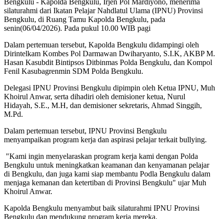
Bengkulu - Kapolda Bengkulu, Irjen Pol Mardiyono, menerima
silaturahmi dari Ikatan Pelajar Nahdlatul Ulama (IPNU) Provinsi
Bengkulu, di Ruang Tamu Kapolda Bengkulu, pada
senin(06/04/2026). Pada pukul 10.00 WIB pagi
Dalam pertemuan tersebut, Kapolda Bengkulu didampingi oleh
Dirintelkam Kombes Pol Darmawan Dwiharyanto, S.I.K, AKBP M.
Hasan Kasubdit Bintipsos Ditbinmas Polda Bengkulu, dan Kompol
Fenil Kasubagrenmin SDM Polda Bengkulu.
Delegasi IPNU Provinsi Bengkulu dipimpin oleh Ketua IPNU, Muh
Khoirul Anwar, serta dihadiri oleh demisioner ketua, Nurul
Hidayah, S.E., M.H, dan demisioner sekretaris, Ahmad Singgih,
M.Pd.
Dalam pertemuan tersebut, IPNU Provinsi Bengkulu
menyampaikan program kerja dan aspirasi pelajar terkait bullying.
"Kami ingin menyelaraskan program kerja kami dengan Polda
Bengkulu untuk meningkatkan keamanan dan kenyamanan pelajar
di Bengkulu, dan juga kami siap membantu Podla Bengkulu dalam
menjaga kemanan dan ketertiban di Provinsi Bengkulu" ujar Muh
Khoirul Anwar.
Kapolda Bengkulu menyambut baik silaturahmi IPNU Provinsi
Bengkulu dan mendukung program kerja mereka.