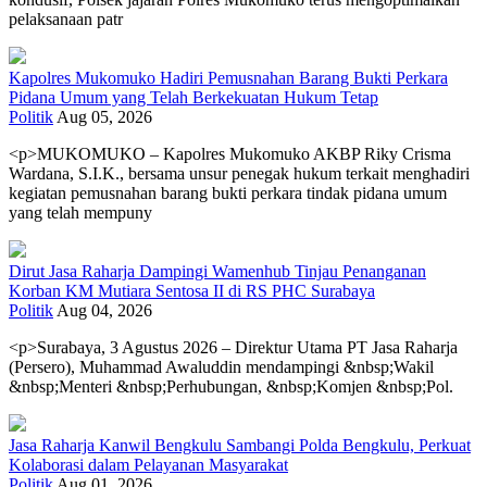
pelaksanaan patr
Kapolres Mukomuko Hadiri Pemusnahan Barang Bukti Perkara
Pidana Umum yang Telah Berkekuatan Hukum Tetap
Politik
Aug 05, 2026
<p>MUKOMUKO – Kapolres Mukomuko AKBP Riky Crisma
Wardana, S.I.K., bersama unsur penegak hukum terkait menghadiri
kegiatan pemusnahan barang bukti perkara tindak pidana umum
yang telah mempuny
Dirut Jasa Raharja Dampingi Wamenhub Tinjau Penanganan
Korban KM Mutiara Sentosa II di RS PHC Surabaya
Politik
Aug 04, 2026
<p>Surabaya, 3 Agustus 2026 – Direktur Utama PT Jasa Raharja
(Persero), Muhammad Awaluddin mendampingi &nbsp;Wakil
&nbsp;Menteri &nbsp;Perhubungan, &nbsp;Komjen &nbsp;Pol.
Jasa Raharja Kanwil Bengkulu Sambangi Polda Bengkulu, Perkuat
Kolaborasi dalam Pelayanan Masyarakat
Politik
Aug 01, 2026