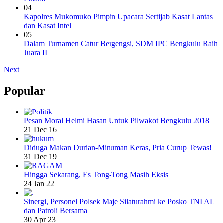
04
Kapolres Mukomuko Pimpin Upacara Sertijab Kasat Lantas
dan Kasat Intel
05
Dalam Turnamen Catur Bergengsi, SDM IPC Bengkulu Raih
Juara II
Next
Popular
Pesan Moral Helmi Hasan Untuk Pilwakot Bengkulu 2018
21 Dec 16
Diduga Makan Durian-Minuman Keras, Pria Curup Tewas!
31 Dec 19
Hingga Sekarang, Es Tong-Tong Masih Eksis
24 Jan 22
Sinergi, Personel Polsek Maje Silaturahmi ke Posko TNI AL
dan Patroli Bersama
30 Apr 23