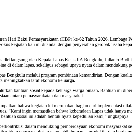
kuran Hari Bakti Pemasyarakatan (HBP) ke-62 Tahun 2026, Lembaga 
okus kegiatan kali ini ditandai dengan penyerahan gerobak usaha kep
adiri langsung oleh Kepala Lapas Kelas IIA Bengkulu, Julianto Budhi 
dibina di dalam lapas, sekaligus sebagai upaya nyata dalam mendukung
as Bengkulu melalui program pembinaan kemandirian. Dengan kualitas
meningkatkan taraf ekonomi keluarga.
urkan bantuan sosial kepada keluarga warga binaan. Bantuan ini diber
siaan antara pemasyarakatan dan masyarakat.
mpaikan bahwa kegiatan ini merupakan bagian dari implementasi nilai
t luas. “Kami ingin memastikan bahwa keberadaan Lapas tidak hanya 
antuan sosial ini adalah bentuk nyata kepedulian kami,” ungkapnya.
s berkontribusi dalam mendukung pemberdayaan ekonomi masyarakat ser
adirkan pemasyarakatan yang lebih humanis, produktif, dan berdamp