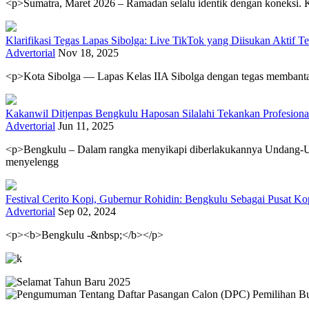
<p>Sumatra, Maret 2026 – Ramadan selalu identik dengan koneksi. Kab
Klarifikasi Tegas Lapas Sibolga: Live TikTok yang Diisukan Aktif 
Advertorial
Nov 18, 2025
<p>Kota Sibolga — Lapas Kelas IIA Sibolga dengan tegas membantah
Kakanwil Ditjenpas Bengkulu Haposan Silalahi Tekankan Profesio
Advertorial
Jun 11, 2025
<p>Bengkulu – Dalam rangka menyikapi diberlakukannya Undang-U
menyelengg
Festival Cerito Kopi, Gubernur Rohidin: Bengkulu Sebagai Pusat Ko
Advertorial
Sep 02, 2024
<p><b>Bengkulu -&nbsp;</b></p>