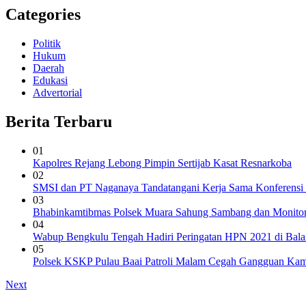
Categories
Politik
Hukum
Daerah
Edukasi
Advertorial
Berita Terbaru
01
Kapolres Rejang Lebong Pimpin Sertijab Kasat Resnarkoba
02
SMSI dan PT Naganaya Tandatangani Kerja Sama Konferensi
03
Bhabinkamtibmas Polsek Muara Sahung Sambang dan Monito
04
Wabup Bengkulu Tengah Hadiri Peringatan HPN 2021 di Bal
05
Polsek KSKP Pulau Baai Patroli Malam Cegah Gangguan Ka
Next