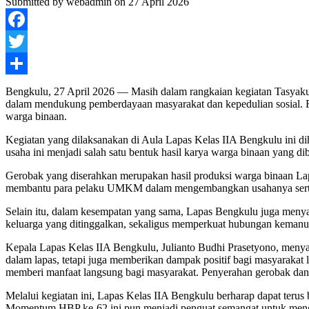
Submitted by
webadmin
on 27 April 2026
Facebook
Twitter
Share
Bengkulu, 27 April 2026 — Masih dalam rangkaian kegiatan Tasya
dalam mendukung pemberdayaan masyarakat dan kepedulian sosial. F
warga binaan.
Kegiatan yang dilaksanakan di Aula Lapas Kelas IIA Bengkulu ini dih
usaha ini menjadi salah satu bentuk hasil karya warga binaan yang 
Gerobak yang diserahkan merupakan hasil produksi warga binaan Lap
membantu para pelaku UMKM dalam mengembangkan usahanya serta 
Selain itu, dalam kesempatan yang sama, Lapas Bengkulu juga menyal
keluarga yang ditinggalkan, sekaligus memperkuat hubungan kemanu
Kepala Lapas Kelas IIA Bengkulu, Julianto Budhi Prasetyono, menya
dalam lapas, tetapi juga memberikan dampak positif bagi masyaraka
memberi manfaat langsung bagi masyarakat. Penyerahan gerobak dan b
Melalui kegiatan ini, Lapas Kelas IIA Bengkulu berharap dapat teru
Momentum HBP ke-62 ini pun menjadi penguat semangat untuk mengh