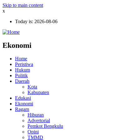
Skip to main content
x
Today is:
2026-08-06
Ekonomi
Home
Peristiwa
Hukum
Politik
Daerah
Kota
Kabupaten
Edukasi
Ekonomi
Ragam
Hiburan
Advertorial
Pemkot Bengkulu
Opini
TMMD