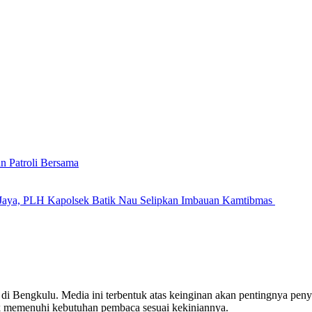
n Patroli Bersama
Jaya, PLH Kapolsek Batik Nau Selipkan Imbauan Kamtibmas
engkulu. Media ini terbentuk atas keinginan akan pentingnya penyaji
 memenuhi kebutuhan pembaca sesuai kekiniannya.